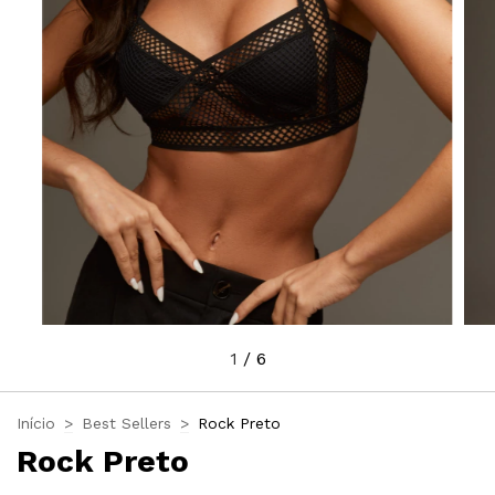
1
/
6
Início
>
Best Sellers
>
Rock Preto
Rock Preto