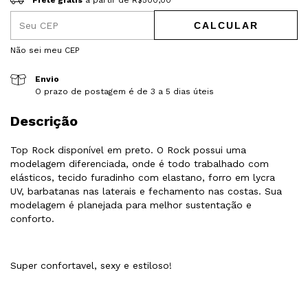
Frete grátis
a partir de
R$500,00
Frete grátis
R$500,00
CALCULAR
Entregas para o CEP:
ALTERAR CEP
Não sei meu CEP
Envio
O prazo de postagem é de 3 a 5 dias úteis
Descrição
Top Rock disponível em preto. O Rock possui uma
modelagem diferenciada, onde é todo trabalhado com
elásticos, tecido furadinho com elastano, forro em lycra
UV, barbatanas nas laterais e fechamento nas costas. Sua
modelagem é planejada para melhor sustentação e
conforto.
Super confortavel, sexy e estiloso!