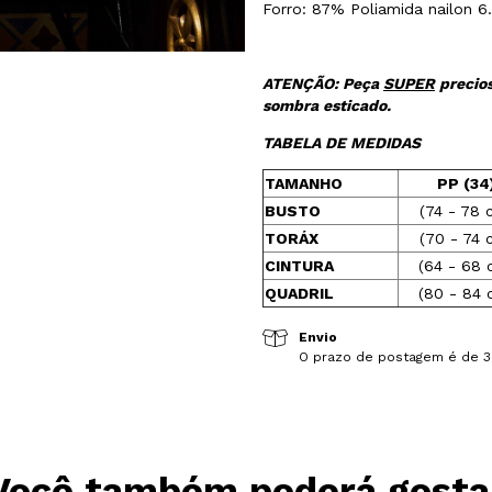
Forro: 87% Poliamida nailon 6
ATENÇÃO: Peça
SUPER
precios
sombra esticado.
TABELA DE MEDIDAS
TAMANHO
PP (34
BUSTO
(74 - 78 
TORÁX
(70 - 74 
CINTURA
(64 - 68 
QUADRIL
(80 - 84 
Envio
O prazo de postagem é de 3 
Você também poderá gosta