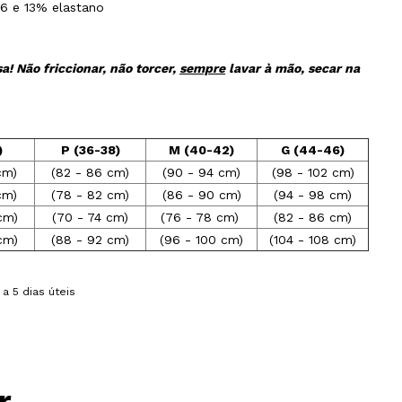
.6 e 13% elastano
a! Não friccionar, não torcer,
sempre
lavar à mão, secar na
)
P (36-38)
M (40-42)
G (44-46)
cm)
(82 - 86 cm)
(90 - 94 cm)
(98 - 102 cm)
cm)
(78 - 82 cm)
(86 - 90 cm)
(94 - 98 cm)
cm)
(70 - 74 cm)
(76 - 78 cm)
(82 - 86 cm)
cm)
(88 - 92 cm)
(96 - 100 cm)
(104 - 108 cm)
a 5 dias úteis
r