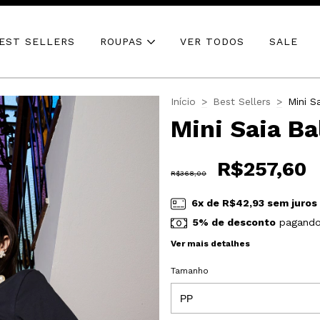
EST SELLERS
ROUPAS
VER TODOS
SALE
Início
>
Best Sellers
>
Mini S
Mini Saia Ba
R$257,60
R$368,00
6
x de
R$42,93
sem juros
5% de desconto
pagando
Ver mais detalhes
Tamanho