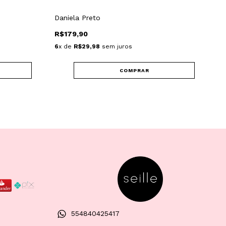
Daniela Preto
Ch
R$179,90
R
6
x de
R$29,98
sem juros
6
x
COMPRAR
554840425417