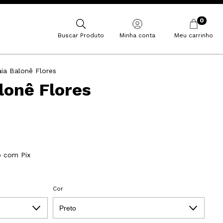
0
Buscar Produto
Minha conta
Meu carrinho
aia Balonê Flores
lonê Flores
 com Pix
Cor