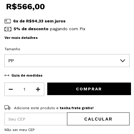
R$566,00
6
x de
R$94,33
sem juros
5% de desconto
pagando com Pix
Ver mais detalhes
Tamanho
Guia de medidas
Adicione este produto e
tenha frete grátis!
Adicione este produto e
tenha frete grátis!
CALCULAR
Entregas para o CEP:
ALTERAR CEP
Não sei meu CEP